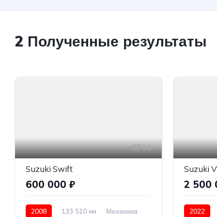
2
Полученные результаты
21
Suzuki Swift
Suzuki V
600 000 ₽
2 500 
2008
133 510 км
Механика
2022