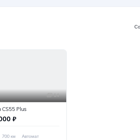
Со
14
 CS55 Plus
000 ₽
700 км
Автомат